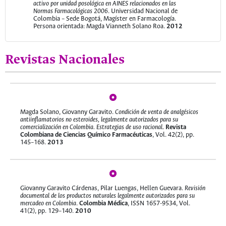
activo por unidad posológica en AINES relacionados en las
Normas Farmacológicas 2006
. Universidad Nacional de
Colombia – Sede Bogotá, Magíster en Farmacología.
Persona orientada: Magda Vianneth Solano Roa.
2012
Revistas Nacionales
Evaluación de la actividad antimalárica de preparaciones
tradicionales obtenidas de dos especies promisorias usadas por
una comunidad en zonas endémicas y profundización en el
estudio de su actividad farmacológica
. Universidad Nacional
de Colombia – Sede Bogotá, Ciencias Farmacéuticas.
Persona orientada: Paola Cárdenas Cuadros.
2011
Magda Solano, Giovanny Garavito.
Condición de venta de analgésicos
antiinflamatorios no esteroides, legalmente autorizados para su
comercialización en Colombia. Estrategias de uso racional
.
Revista
Colombiana de Ciencias Químico Farmacéuticas
, Vol. 42(2), pp.
145–168.
2013
Giovanny Garavito Cárdenas, Pilar Luengas, Hellen Guevara.
Revisión
documental de los productos naturales legalmente autorizados para su
mercadeo en Colombia
.
Colombia Médica
, ISSN 1657-9534, Vol.
41(2), pp. 129–140.
2010