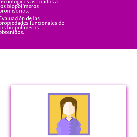
tecnológicos asociados a
los biopolímeros
promisorios.
Evaluación de las
propiedades funcionales de
los biopolímeros
obtenidos.