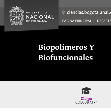
Saltar
al
contenido
ciencias.bogota.unal
PÁGINA PRINCIPAL
DEPART
Biopolímeros Y
Biofuncionales
Código:
COL0087374