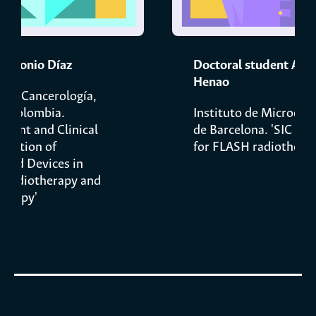
 Antonio Díaz
Doctoral student Ang
Henao
o de Cancerología,
n, Colombia.
Instituto de Microelec
ment and Clinical
de Barcelona. 'SIC do
ntation of
for FLASH radiotherap
ized Devices in
l Radiotherapy and
herapy'