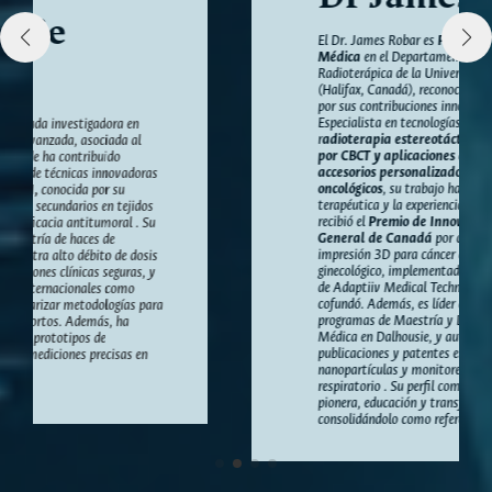
El Dr. James Robar es
Profesor y Jefe de Física
Médica
en el Departamento de Oncología
Radioterápica de la Universidad de Dalhousie
(Halifax, Canadá), reconocido internacionalmente
por sus contribuciones innovadoras en radioterapia.
Especialista en tecnologías avanzadas como
r
adioterapia estereotáctica, imágenes guiadas
por CBCT y aplicaciones de impresión 3D para
accesorios personalizados en tratamientos
oncológicos
, su trabajo ha mejorado la precisión
terapéutica y la experiencia del paciente. En 2021,
recibió el
Premio de Innovación del Gobernador
General de Canadá
por desarrollar soluciones con
impresión 3D para cáncer de piel, mama y
ginecológico, implementadas globalmente a través
de Adaptiiv Medical Technologies, empresa que
cofundó. Además, es líder académico, creador de los
programas de Maestría y Doctorado en Física
Médica en Dalhousie, y autor de numerosas
publicaciones y patentes en técnicas de imagen,
nanopartículas y monitoreo de movimiento
respiratorio . Su perfil combina investigación
pionera, educación y transferencia tecnológica,
consolidándolo como referente en la disciplina.