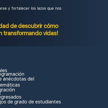
rse y fortalecer los lazos que nos
idad de descubrir cómo
n transformando vidas!
ales
ogramación
e anécdotas del
emáticas
gración
s
egresados
jos de grado de estudiantes