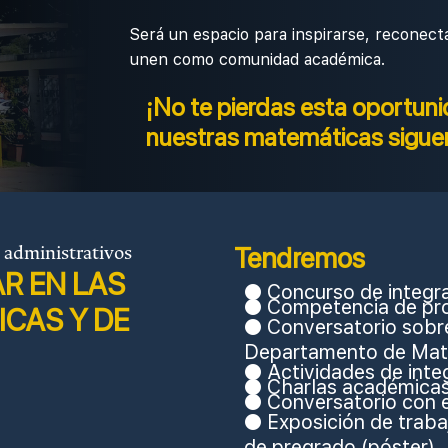
Será un espacio para inspirarse, reconecta
unen como comunidad académica.
¡No te pierdas esta oportun
nuestras matemáticas sigue
Tendremos
 administrativos
AR EN LAS
● Concurso de integr
● Competencia de pr
ICAS Y DE
● Conversatorio sobr
Departamento de Mat
● Actividades de inte
● Charlas académica
● Conversatorio con 
● Exposición de traba
de pregrado (póster)