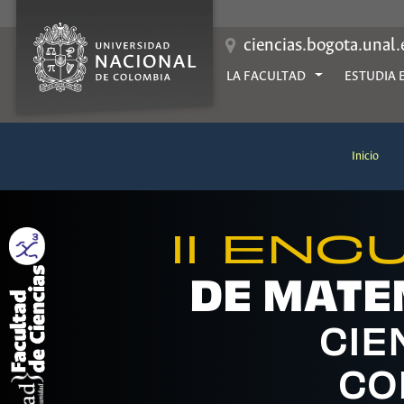
Saltar
al
contenido
ciencias.bogota.unal
LA FACULTAD
ESTUDIA 
Inicio
II EN
DE MATE
CIE
CO