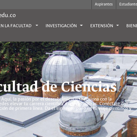
Aspirantes
Estudiant
.edu.co
EN LA FACULTAD
INVESTIGACIÓN
EXTENSIÓN
BIEN
cultad de Ciencias
 Aquí, la pasión por el descubrimiento se fusiona con la
es elevar tu carrera científica a nuevas alturas. Conéctate con
n de primera línea. Da el siguiente paso en tu viaje científico y