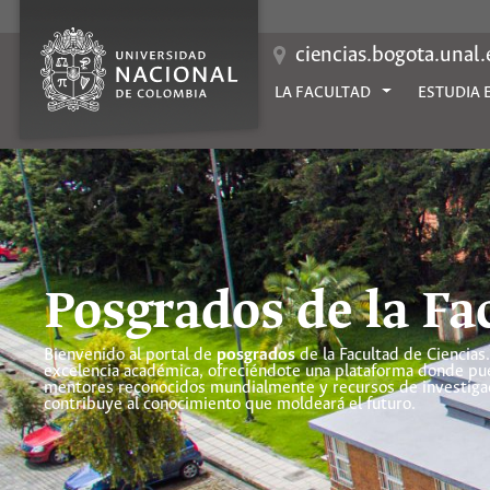
Saltar
al
contenido
ciencias.bogota.unal
LA FACULTAD
ESTUDIA 
Posgrados de la Fa
Bienvenido al portal de
posgrados
de la Facultad de Ciencias.
excelencia académica, ofreciéndote una plataforma donde pued
mentores reconocidos mundialmente y recursos de investigació
contribuye al conocimiento que moldeará el futuro.