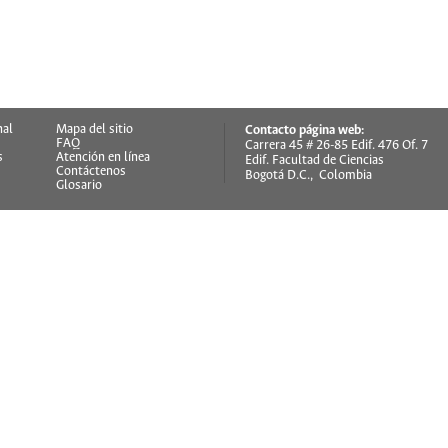
nal
Mapa del sitio
Contacto página web:
FAQ
Carrera 45 # 26-85 Edif. 476 Of. 7
s
Atención en línea
Edif. Facultad de Ciencias
Contáctenos
Bogotá D.C., Colombia
Glosario