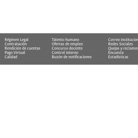
Régimen Legal
Talento humano
Correo institucio
Contratación
Ofertas de empleo
Redes Sociales
Rendición de cuentas
Concurso docente
Quejas y reclamo
Pago Virtual
Control interno
Encuesta
Calidad
Buzón de notificaciones
Estadísticas