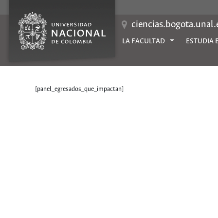
Saltar
al
contenido
ciencias.bogota.unal
LA FACULTAD
ESTUDIA 
[panel_egresados_que_impactan]