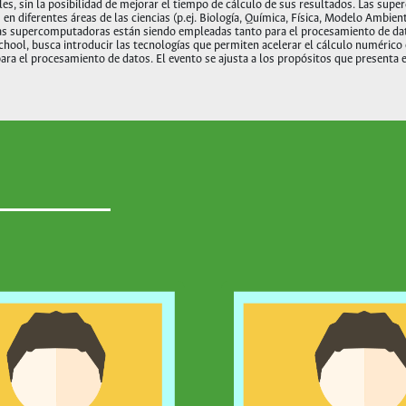
, sin la posibilidad de mejorar el tiempo de cálculo de sus resultados. Las supe
n diferentes áreas de las ciencias (p.ej. Biología, Química, Física, Modelo Ambien
Las supercomputadoras están siendo empleadas tanto para el procesamiento de dat
School, busca introducir las tecnologías que permiten acelerar el cálculo numéri
ara el procesamiento de datos. El evento se ajusta a los propósitos que presenta 