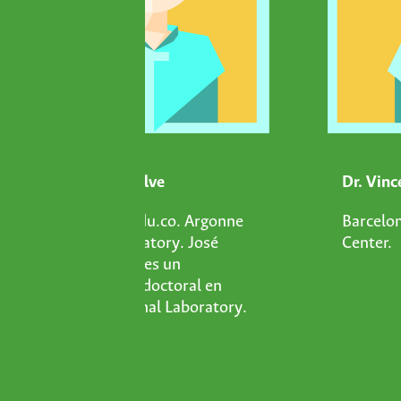
Dr. José Monsalve
Dr. Vinc
josem@udel.edu.co. Argonne
Barcelo
National Laboratory. José
Center.
Monsalve Diaz es un
candidato postdoctoral en
Argonne National Laboratory.