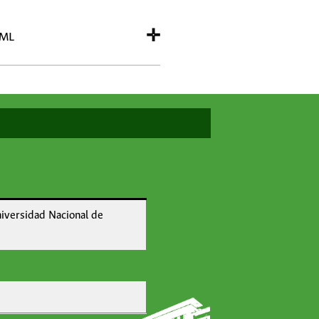
✛
/ML
niversidad Nacional de