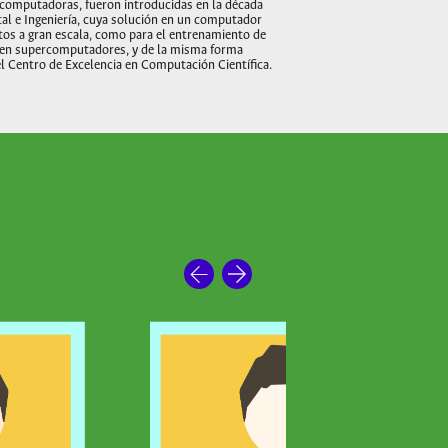
rcomputadoras, fueron introducidas en la década
tal e Ingeniería, cuya solución en un computador
os a gran escala, como para el entrenamiento de
co en supercomputadores, y de la misma forma
el Centro de Excelencia en Computación Científica.