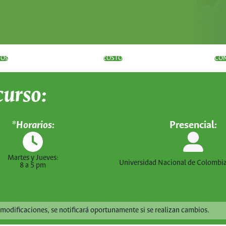
VOs
cOSTO
CO
curso:
*
Horarios:
Presencial
:
Martes y Jueves:
Universidad Nacional de Colombi
8 a 5 pm
s modificaciones, se notificará oportunamente si se realizan cambios.