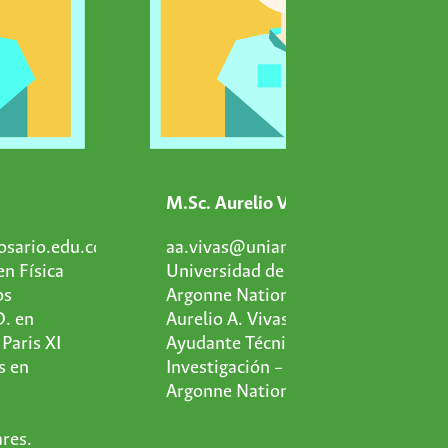
M.Sc. Aurelio Vivas
osario.edu.co.
aa.vivas@uniandes.edu.co.
en Física
Universidad de los Andes.
os
Argonne National Laboratory.
D. en
Aurelio A. Vivas Meza es
 Paris XI
Ayudante Técnico de
s en
Investigación – PhD en
s
Argonne National Laboratory.
res.