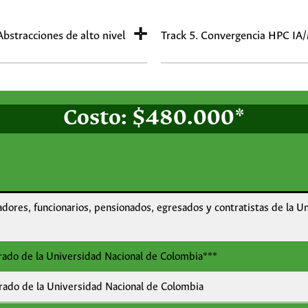
e datos.
Programming
– MPI History
– Structure of MPI Program
✛
Abstracciones de alto nivel
Track 5. Convergencia HPC IA
– Message Structure
– Point-to-Point Communication
– MPI Collective Operations
d
Costo: $480.000*
adores, funcionarios, pensionados, egresados y contratistas de la U
rado de la Universidad Nacional de Colombia***
rado de la Universidad Nacional de Colombia