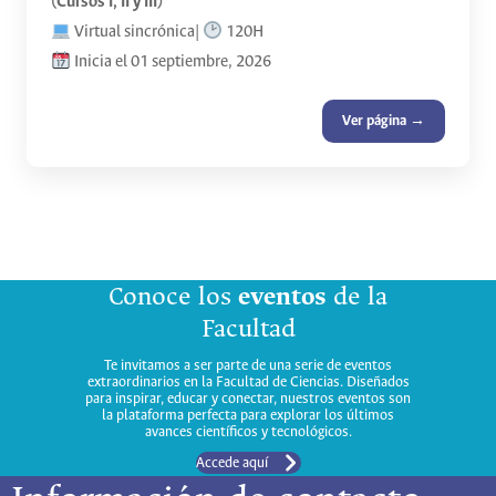
(Cursos I, II y III)
Virtual sincrónica|
120H
Inicia el 01 septiembre, 2026
Ver página →
Conoce los
eventos
de la
Facultad
Te invitamos a ser parte de una serie de eventos
extraordinarios en la Facultad de Ciencias. Diseñados
para inspirar, educar y conectar, nuestros eventos son
la plataforma perfecta para explorar los últimos
avances científicos y tecnológicos.
Accede aquí