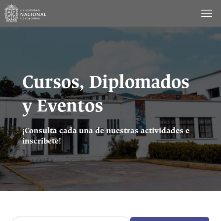
Saltar
al
contenido
Cursos, Diplomados
y Eventos
¡Consulta cada una de nuestras actividades e
inscribete!