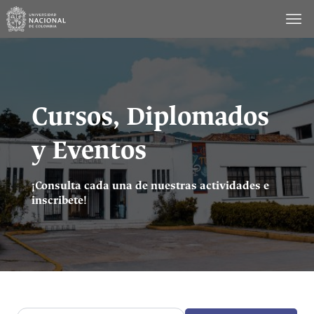
Saltar
al
contenido
Cursos, Diplomados
y Eventos
¡Consulta cada una de nuestras actividades e
inscribete!