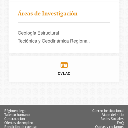
Áreas de Investigación
Geología Estructural
Tectónica y Geodinámica Regional.
CVLAC
Régimen Legal
Correo institucional
Talento humano
Mapa del sitio
Contratación
Redes Sociales
Ofertas de empleo
FAQ
Rendición de cuentas
Quejas y reclamos