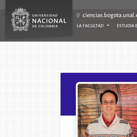
Saltar
al
contenido
ciencias.bogota.unal
LA FACULTAD
ESTUDIA 