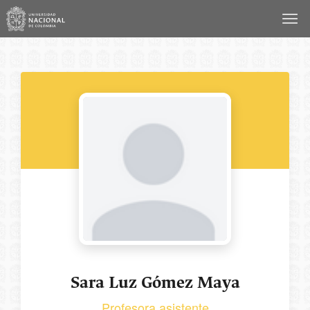
Saltar
al
contenido
Sara Luz Gómez Maya
Profesora asistente