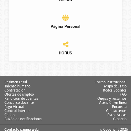
Página Personal
HORUS
Régimen Legal
Correo institucional
Talento humano
Mapa del sitio
Contratación
Redes Sociales
Ofertas de empleo
FAQ
Rendición de cuentas
Quejas y reclamos
Concurso docente
Atención en línea
Pago Virtual
Encuesta
Control interno
Contáctenos
Calidad
Estadísticas
Buzón de notificaciones
Glosario
Contacto página web:
© Copyright 2025