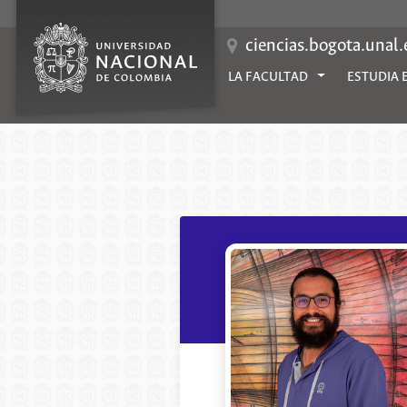
Saltar
al
contenido
ciencias.bogota.unal
LA FACULTAD
ESTUDIA 