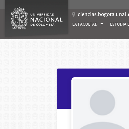
Saltar
al
contenido
ciencias.bogota.unal
LA FACULTAD
ESTUDIA 