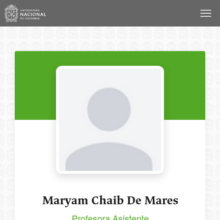
Saltar
al
contenido
Maryam Chaib De Mares
Profesora Asistente