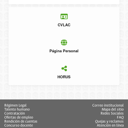
CVLAC
Página Personal
HORUS
Régimen Legal
Correo institucional
Talento humano
Mapa del sitio
Contratación
Redes Sociales
Ofertas de empleo
FAQ
Rendición de cuentas
Quejas y reclamos
Concurso docente
Atención en línea