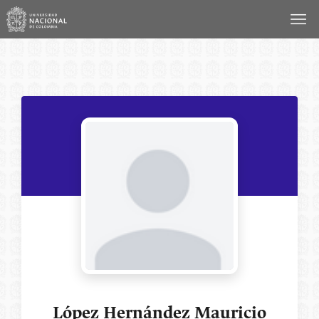
Saltar
al
contenido
López Hernández Mauricio