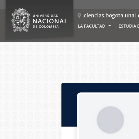
Saltar
al
contenido
ciencias.bogota.unal
LA FACULTAD
ESTUDIA 