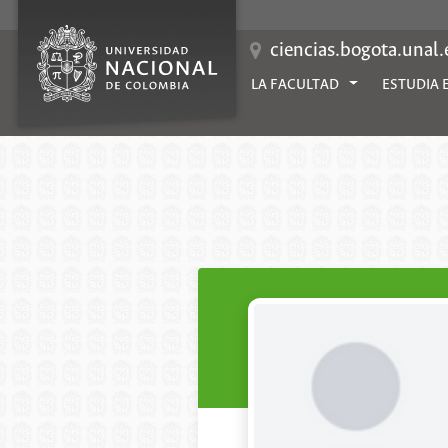
Saltar
al
contenido
ciencias.bogota.unal
LA FACULTAD
ESTUDIA 