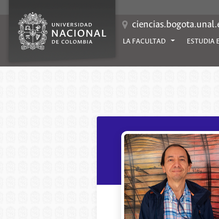
Saltar
al
contenido
ciencias.bogota.unal
LA FACULTAD
ESTUDIA 