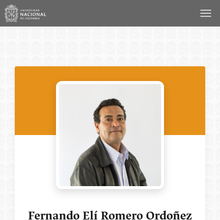
Saltar
al
contenido
Fernando Elí Romero Ordoñez