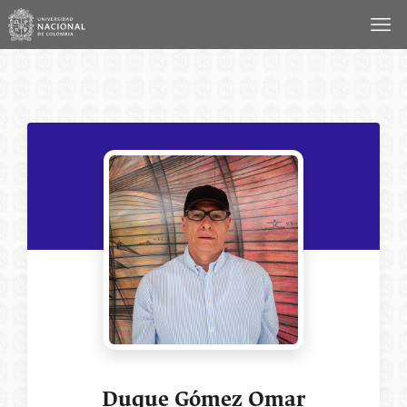
Saltar
al
contenido
Duque Gómez Omar