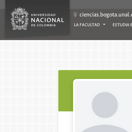
Saltar
al
contenido
ciencias.bogota.unal
LA FACULTAD
ESTUDIA 