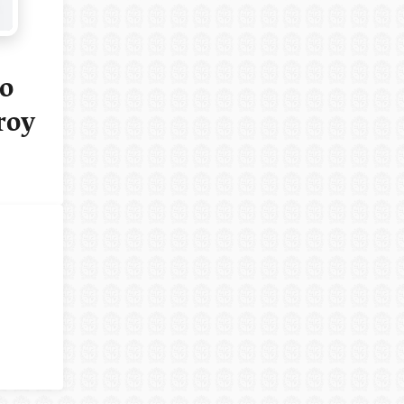
o
roy