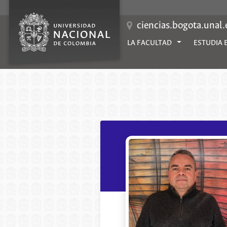
Saltar
al
contenido
ciencias.bogota.unal
LA FACULTAD
ESTUDIA 