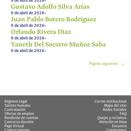
9 de abril de 2026
•
Gustavo Adolfo Silva Arias
9 de abril de 2026
•
Juan Pablo Botero Rodriguez
9 de abril de 2026
•
Orlando Rivera Diaz
9 de abril de 2026
•
Yaneth Del Socorro Muñoz Saba
9 de abril de 2026
•
Página siguiente
→
Régimen Legal
Correo institucional
Talento humano
Mapa del sitio
Contratación
Redes Sociales
Ofertas de empleo
FAQ
Rendición de cuentas
Quejas y reclamos
Concurso docente
Atención en línea
Pago Virtual
Encuesta
Control interno
Contáctenos