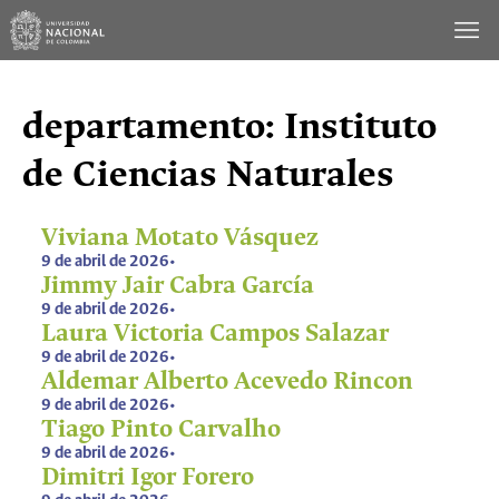
Saltar
al
contenido
departamento:
Instituto
de Ciencias Naturales
Viviana Motato Vásquez
9 de abril de 2026
•
Jimmy Jair Cabra García
9 de abril de 2026
•
Laura Victoria Campos Salazar
9 de abril de 2026
•
Aldemar Alberto Acevedo Rincon
9 de abril de 2026
•
Tiago Pinto Carvalho
9 de abril de 2026
•
Dimitri Igor Forero