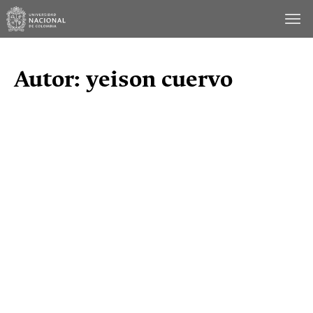
Saltar
al
contenido
Autor:
yeison cuervo